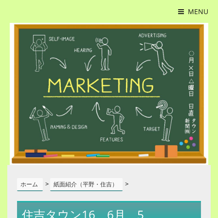
MENU
>
>
ホーム
紙面紹介（平野・住吉）
住吉タウン16＿6月＿5