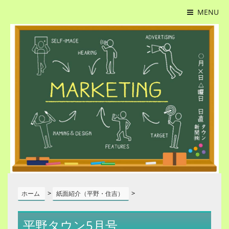
MENU
>
>
ホーム
紙面紹介（平野・住吉）
平野タウン5月号